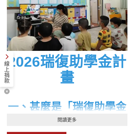
2026瑞復助學金計
線
上
畫
捐
款
一、甚麼是「瑞復
助學金
計畫」
?
閱讀更多
身障者的家庭經濟開銷普遍高於一般家庭，