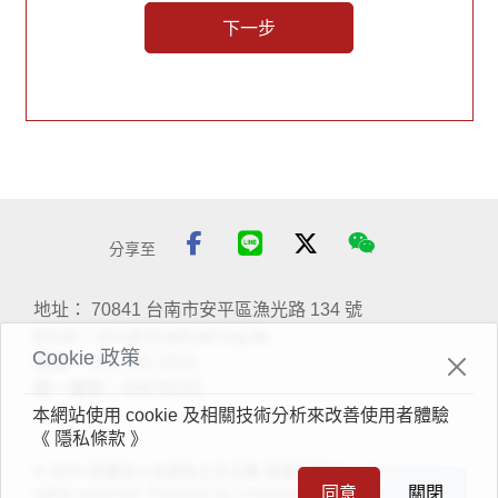
下一步
幼兒身障者的家長正值青壯尚有工作產值，勉
強可支應，
部分成人身障者家庭，家長青絲已轉白髮，
雖有社工協助家庭申請政府相關補助，但退休
後沒有收入，老病開銷增加，
對憨老障礙者的家庭更是難以承受之重。
分享至
近年因新冠肺炎疫情後也對身障者家庭造成衝
擊，造成有部分家庭經濟收入驟減，
地址：
70841 台南市安平區漁光路 134 號
Email：
stra@straphael.org.tw
甚至沒有經濟來源，家庭經濟陷入困境，無法
Cookie 政策
電話：
(06) 391-1531
負擔身障家人的照顧費用。
統一編號：69678245
本網站使用 cookie 及相關技術分析來改善使用者體驗
《 隱私條款 》
三、
愛的挹注，希望萌芽
© 2023 財團法人台南私立天主教 瑞復益智中心 All content
同意
關閉
rights reserved. Powered by Linkuswell Information Co.,