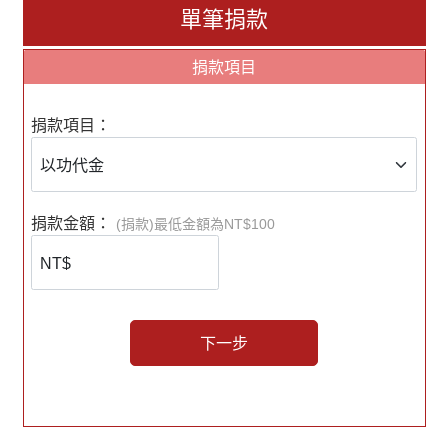
※為了確保資料一致性，收據人的名字和
單筆捐款
身份證必須為同一人※
捐款項目
捐款項目：
捐款金額：
(捐款)最低金額為NT$100
下一步