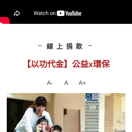
線上捐款
|
|
【以功代金】公益x環保
A-
A
A+