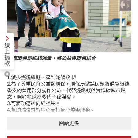
線
上
捐
響應環保局紙錢減量，將公益與環保結合
款
1.減少燃燒紙錢，達到減碳效果!
2.為了尊重民俗又兼顧環保，環保局邀請民眾將購買紙錢
香支的費用部分捐作公益，代替燒紙錢落實低碳城市理
念，照顧地球為後代子孫謀福。
3.可將功德迴向給祖先。
4.幫助瑞復益智中心支持身心障礙服務。
閱讀更多
好處多多一起「以功代金」，環保愛地球!