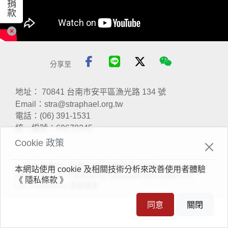
捐
款
分享至
地址：
70841 台南市安平區漁光路 134 號
Email：
stra@straphael.org.tw
電話：
(06) 391-1531
統一編號：69678245
Cookie 政策
© 2023 財團法人台南私立天主教 瑞復益智中心 All content
本網站使用 cookie 及相關技術分析來改善使用者體驗
rights reserved. Powered by Linkuswell Information Co.,
《 隱私條款 》
Ltd. Powered by
思遠資訊
同意
關閉